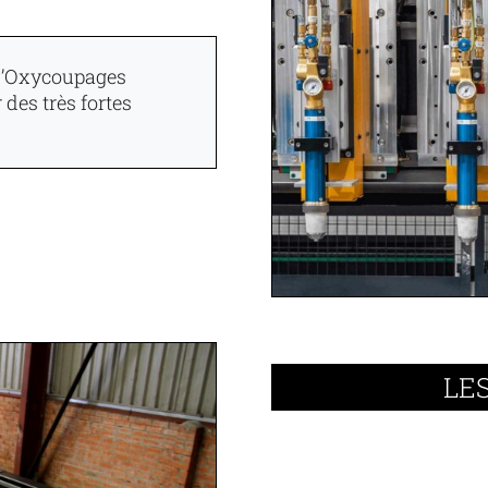
 d’Oxycoupages
des très fortes
LE