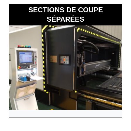
SECTIONS DE COUPE
SÉPARÉES
Elle possède une porte intérieure dont la
fonction est d’isoler chacune des deux
extrémités de la machine,
en séparant deux
sections de coupe:
de cette façon, pendant
que la tôle est coupée dans l’une des deux
zones protégées par les semi-carénages, le
chargement et le déchargement de la tôle déjà
traitée peuvent être effectués ou traités dans
l’autre zone.