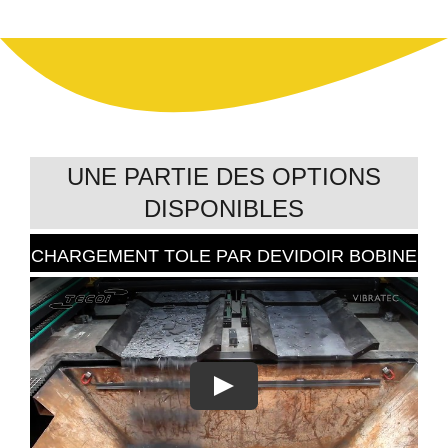
UNE PARTIE DES OPTIONS
DISPONIBLES
VIBRATEC
TÊTE DE PERÇAGE
DOUBLE TÊTES BEVEL
CHARGEMENT TOLE PAR DEVIDOIR BOBINE