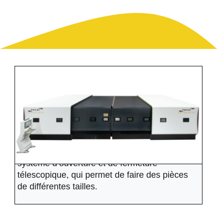
La série LS a été spécialement développée
pour la découpe laser à l’état solide/fibre de
moyens et grands formats et épaisseurs de
tôles. Modèle LS-T avec carénage
télescopique composé de deux semi-
carénages indépendants, chacun équipé d’un
système d’ouverture et de fermeture
télescopique, qui permet de faire des pièces
LS – CT
de différentes tailles.